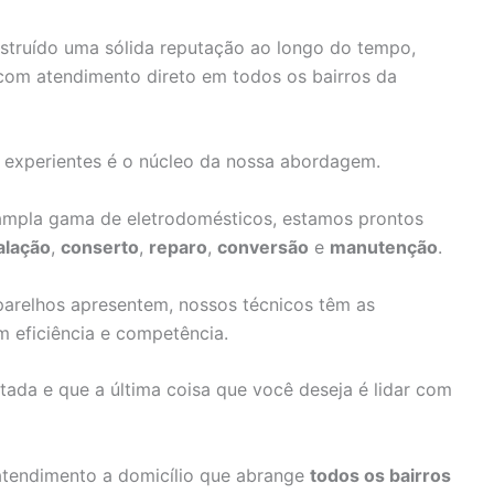
truído uma sólida reputação ao longo do tempo,
com atendimento direto em todos os bairros da
e experientes é o núcleo da nossa abordagem.
pla gama de eletrodomésticos, estamos prontos
alação
,
conserto
,
reparo
,
conversão
e
manutenção
.
arelhos apresentem, nossos técnicos têm as
m eficiência e competência.
da e que a última coisa que você deseja é lidar com
atendimento a domicílio que abrange
todos os bairros