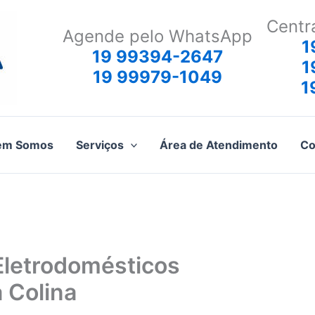
Centr
Agende pelo WhatsApp
1
19 99394-2647
1
19 99979-1049
1
em Somos
Serviços
Área de Atendimento
Co
Eletrodomésticos
 Colina