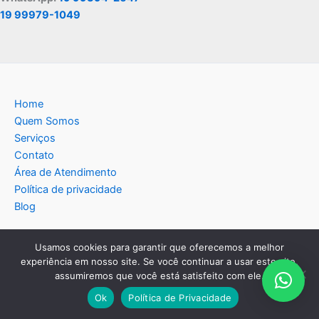
19 99979-1049
Home
Quem Somos
Serviços
Contato
Área de Atendimento
Política de privacidade
Blog
Usamos cookies para garantir que oferecemos a melhor
experiência em nosso site. Se você continuar a usar este site,
assumiremos que você está satisfeito com ele.
Copyright © 2026 Americana Assistência Técnica
Eletrodomésticos | Criado por:
MKT Produtos Digitais
.
Ok
Política de Privacidade