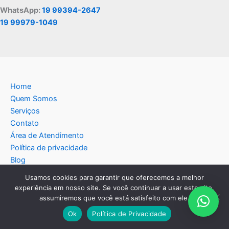
WhatsApp:
19 99394-2647
19 99979-1049
Home
Quem Somos
Serviços
Contato
Área de Atendimento
Política de privacidade
Blog
Usamos cookies para garantir que oferecemos a melhor
experiência em nosso site. Se você continuar a usar este site,
assumiremos que você está satisfeito com ele.
Copyright © 2026 Americana Assistência Técnica
Ok
Política de Privacidade
Eletrodomésticos | Criado por:
MKT Produtos Digitais
.