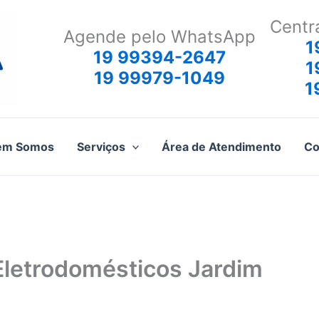
Centr
Agende pelo WhatsApp
1
19 99394-2647
1
19 99979-1049
1
em Somos
Serviços
Área de Atendimento
Co
Eletrodomésticos Jardim