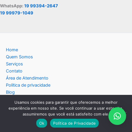
WhatsApp:
19 99394-2647
19 99979-1049
Home
Quem Somos
Serviços
Contato
Área de Atendimento
Política de privacidade
Blog
Usamos cookies para garantir que oferecemos a melhor
experiência em nosso site. Se você continuar a usar este site,
assumiremos que você está satisfeito com ele.
Copyright © 2026 Americana Assistência Técnica
Ok
Política de Privacidade
Eletrodomésticos | Criado por:
MKT Produtos Digitais
.