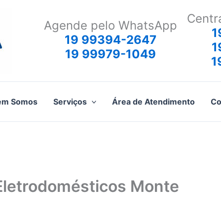
Centr
Agende pelo WhatsApp
1
19 99394-2647
1
19 99979-1049
1
em Somos
Serviços
Área de Atendimento
Co
 Eletrodomésticos Monte