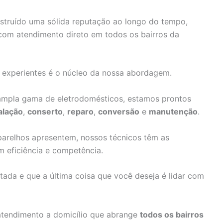
truído uma sólida reputação ao longo do tempo,
com atendimento direto em todos os bairros da
e experientes é o núcleo da nossa abordagem.
pla gama de eletrodomésticos, estamos prontos
alação
,
conserto
,
reparo
,
conversão
e
manutenção
.
arelhos apresentem, nossos técnicos têm as
m eficiência e competência.
da e que a última coisa que você deseja é lidar com
atendimento a domicílio que abrange
todos os bairros