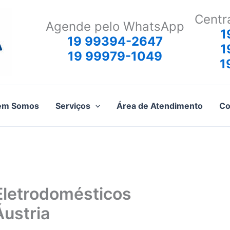
Centr
Agende pelo WhatsApp
1
19 99394-2647
1
19 99979-1049
1
em Somos
Serviços
Área de Atendimento
Co
Eletrodomésticos
Áustria