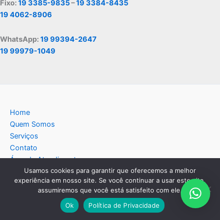
Fixo:
19 3385-9835
–
19 3384-8435
19 4062-8906
WhatsApp:
19 99394-2647
19 99979-1049
Home
Quem Somos
Serviços
Contato
Área de Atendimento
Usamos cookies para garantir que oferecemos a melhor
Política de privacidade
experiência em nosso site. Se você continuar a usar este site,
Blog
assumiremos que você está satisfeito com ele.
Ok
Política de Privacidade