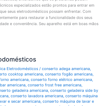
cnicos especializados estão prontos para entrar em
s que seus eletrodomésticos possam enfrentar. Com
gentemente para restaurar a funcionalidade dos seus
idade e conveniência. Seu aparelho está em boas mãos
rodomésticos
nica Eletrodomésticos
/
conserto adega americana
,
erto cooktop americana
,
conserto fogão americana
,
forno americana
,
conserto forno elétrico americana
,
obar americana
,
conserto frost free americana
,
nserto geladeira americana
,
conserto geladeira side by
icana
,
conserto lavadora americana
,
conserto máquina
avar e secar americana
,
conserto máquina de lavar e