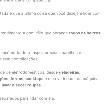
m eficiência e competência.
da e que a última coisa que você deseja é lidar com
atendimento a domicílio que abrange
todos os bairros
o incômodo de transportar seus aparelhos e
e sem complicações.
ade de eletrodomésticos, desde
geladeiras
,
gões
,
fornos
,
cooktops
e uma variedade de máquinas,
e
lavar e secar roupas
.
reparados para lidar com ela.