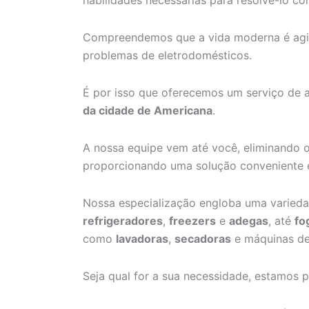
habilidades necessárias para resolvê-lo co
Compreendemos que a vida moderna é agita
problemas de eletrodomésticos.
É por isso que oferecemos um serviço de 
da cidade de Americana
.
A nossa equipe vem até você, eliminando 
proporcionando uma solução conveniente 
Nossa especialização engloba uma varied
refrigeradores
,
freezers
e
adegas
, até
fo
como
lavadoras
,
secadoras
e máquinas d
Seja qual for a sua necessidade, estamos p