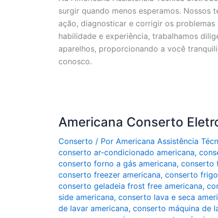
surgir quando menos esperamos. Nossos té
ação, diagnosticar e corrigir os problema
habilidade e experiência, trabalhamos dili
aparelhos, proporcionando a você tranquil
conosco.
Americana Conserto Elet
Conserto
/ Por
Americana Assistência Téc
conserto ar-condicionado americana
,
cons
conserto forno a gás americana
,
conserto 
conserto freezer americana
,
conserto frig
conserto geladeia frost free americana
,
co
side americana
,
conserto lava e seca amer
de lavar americana
,
conserto máquina de l