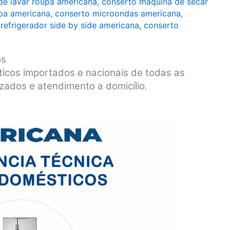
de lavar roupa americana
,
conserto máquina de secar
pa americana
,
conserto microondas americana
,
refrigerador side by side americana
,
conserto
os
icos importados e nacionais de todas as
zados e atendimento a domicílio
.