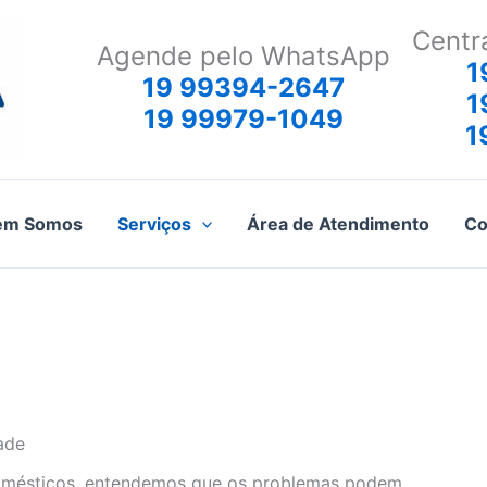
Centr
Agende pelo WhatsApp
1
19 99394-2647
1
19 99979-1049
1
em Somos
Serviços
Área de Atendimento
Co
ade
domésticos, entendemos que os problemas podem