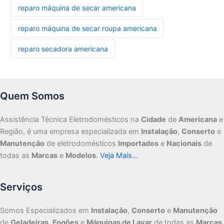
reparo máquina de secar americana
reparo máquina de secar roupa americana
reparo secadora americana
Quem Somos
Assistência Técnica Eletrodomésticos na
Cidade
de
Americana
e
Região, é uma empresa especializada em
Instalação
,
Conserto
e
Manutenção
de eletrodomésticos
Importados
e
Nacionais
de
todas as
Marcas
e
Modelos
.
Veja Mais…
Serviços
Somos Especializados em
Instalação
,
Conserto
e
Manutenção
de
Geladeiras
,
Fogões
e
Máquinas de Lavar
de todas as
Marcas